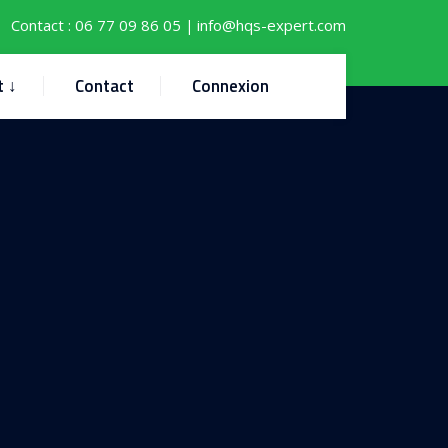
Contact :
06 77 09 86 05
info@hqs-expert.com
|
t ↓
Contact
Connexion