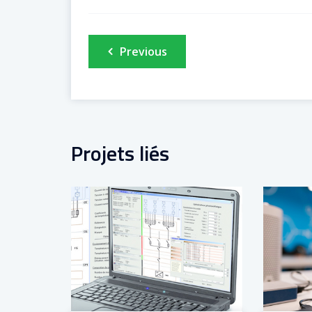
Navigation
Previous
de
l’article
Projets liés