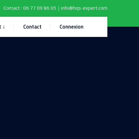
Contact :
06 77 09 86 05
info@hqs-expert.com
|
t ↓
Contact
Connexion