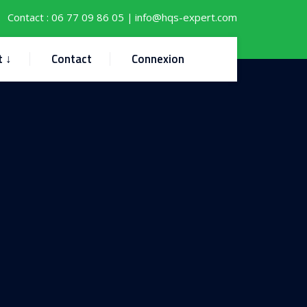
Contact :
06 77 09 86 05
info@hqs-expert.com
|
t ↓
Contact
Connexion